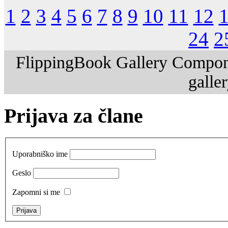
1
2
3
4
5
6
7
8
9
10
11
12
24
2
FlippingBook Gallery Compon
galle
Prijava za člane
Uporabniško ime
Geslo
Zapomni si me